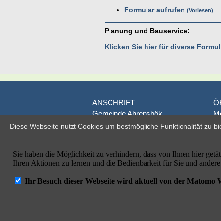
Formular aufrufen
Vorlesen
Planung und Bauservice:
Klicken Sie hier für diverse Form
ANSCHRIFT
Ö
Gemeinde Ahrensbök
Mo
Poststraße 1
D
Diese Webseite nutzt Cookies um bestmögliche Funktionalität zu bi
D-23623 Ahrensbök
je
Fr
Telefon: 04525/495-0
od
Telefax: 04525/495-100
E-Mail: info@ahrensboek.de