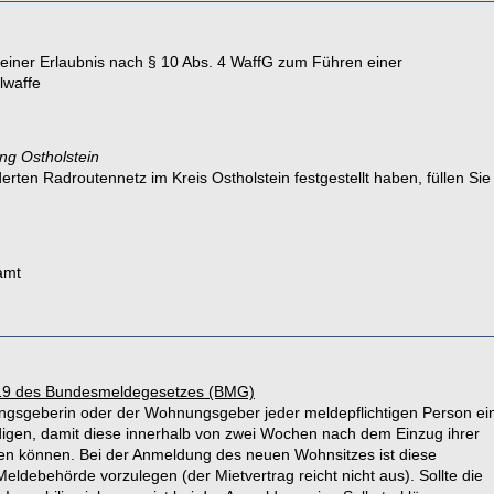
 einer Erlaubnis nach § 10 Abs. 4 WaffG zum Führen einer
lwaffe
ng Ostholstein
ten Radroutennetz im Kreis Ostholstein festgestellt haben, füllen Sie
amt
19 des Bundesmeldegesetzes (BMG)
gsgeberin oder der Wohnungsgeber jeder meldepflichtigen Person ei
en, damit diese innerhalb von zwei Wochen nach dem Einzug ihrer
en können. Bei der Anmeldung des neuen Wohnsitzes ist diese
debehörde vorzulegen (der Mietvertrag reicht nicht aus). Sollte die