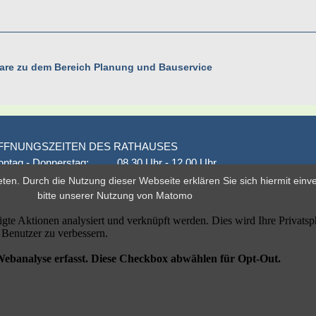
ulare zu dem Bereich Planung und Bauservice
FFNUNGSZEITEN DES RATHAUSES
ntag - Donnerstag:
08.30 Uhr - 12.00 Uhr
onnerstag auch:
14.00 Uhr - 18.00 Uhr
eten. Durch die Nutzung dieser Webseite erklären Sie sich hiermit ein
den 1. und 3. Montag
16.00 Uhr - 18.00 Uhr
bitte unserer
Nutzung von Matomo
eitag
geschlossen
er nach Vereinbarung