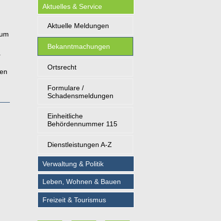
Aktuelles & Service
Aktuelle Meldungen
zum
Bekanntmachungen
.
Ortsrecht
nen
Formulare /
Schadensmeldungen
Einheitliche
Behördennummer 115
Dienstleistungen A-Z
Verwaltung & Politik
Leben, Wohnen & Bauen
Freizeit & Tourismus