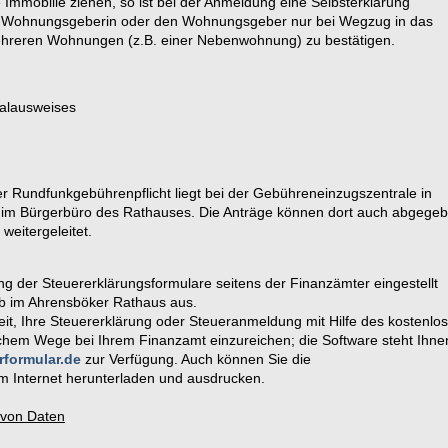
e Immobilie ziehen, so ist bei der Anmeldung eine Selbsterklärung
ie Wohnungsgeberin oder den Wohnungsgeber nur bei Wegzug in das
ehreren Wohnungen (z.B. einer Nebenwohnung) zu bestätigen.
nalausweises
der Rundfunkgebührenpflicht liegt bei der Gebühreneinzugszentrale in
h im Bürgerbüro des Rathauses. Die Anträge können dort auch abgege
weitergeleitet.
g der Steuererklärungsformulare seitens der Finanzämter eingestellt
lb im Ahrensböker Rathaus aus.
it, Ihre Steuererklärung oder Steueranmeldung mit Hilfe des kostenlo
hem Wege bei Ihrem Finanzamt einzureichen; die Software steht Ihne
rformular.de
zur Verfügung. Auch können Sie die
 Internet herunterladen und ausdrucken.
 von Daten