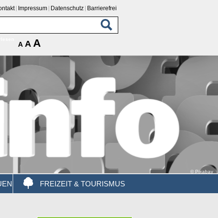
ontakt
Impressum
Datenschutz
Barrierefrei
rlesen
A
A
A
© Pixabay
UEN
FREIZEIT & TOURISMUS