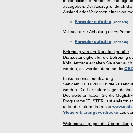
meldepflichtige Person in eine eigen
abzugeben. Der Auszug ist durch d
Ausland oder Verlassen einer von m
Formular aufrufen
Vorlesen
Vollmacht zur Abholung eines Perso
Formular aufrufen
Vorlesen
Befreiung von der Rundfunkgebühr
Die Zuständigkeit für die Befreiung 
Köln. Anträge erhalten Sie aber auc
werden, sie werden dann an die
GEZ
Einkommenssteuerklärung:
Seit dem 01.01.2005 ist die Zusendun
worden. Die Formulare liegen desha
Des weiteren haben Sie die Möglichke
Programms "ELSTER" auf elektronisc
unter der Internetadresse
www.elste
Steuererklärungsvordrucke
aus dem
Widerspruch gegen die Übermittlung