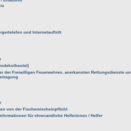
 - Erlaubnis
is
gertelefon und Internetauftritt
e
ndekotbeutel)
der der Freiwilligen Feuerwehren, anerkannten Rettungsdienste u
antragung
z
n von der Fischereischeinpflicht
nformationen für ehrenamtliche Helferinnen / Helfer