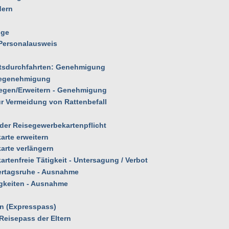
dern
ige
 Personalausweis
rtsdurchfahrten: Genehmigung
megenehmigung
nlegen/Erweitern - Genehmigung
ur Vermeidung von Rattenbefall
der Reisegewerbekartenpflicht
rte erweitern
arte verlängern
tenfreie Tätigkeit - Untersagung / Verbot
ertagsruhe - Ausnahme
igkeiten - Ausnahme
n (Expresspass)
Reisepass der Eltern