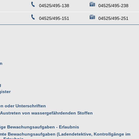
04525/495-138
04525/495-238
04525/495-151
04525/495-251
en
g
ister
 oder Unterschriften
ustreten von wassergefährdenden Stoffen
ge Bewachungsaufgaben - Erlaubnis
te Bewachungsaufgaben (Ladendetektive, Kontrollgänge im