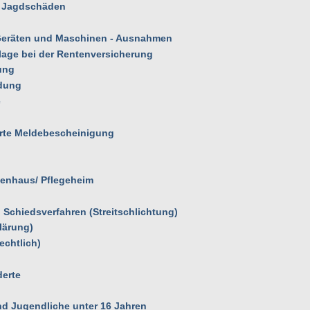
, Jagdschäden
Geräten und Maschinen - Ausnahmen
lage bei der Rentenversicherung
ung
ndung
e
erte Meldebescheinigung
kenhaus/ Pflegeheim
 Schiedsverfahren (Streitschlichtung)
lärung)
echtlich)
derte
nd Jugendliche unter 16 Jahren