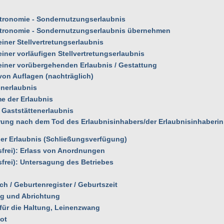
stronomie - Sondernutzungserlaubnis
stronomie - Sondernutzungserlaubnis übernehmen
einer Stellvertretungserlaubnis
einer vorläufigen Stellvertretungserlaubnis
 einer vorübergehenden Erlaubnis / Gestattung
 von Auflagen (nachträglich)
enerlaubnis
e der Erlaubnis
e Gaststättenerlaubnis
hrung nach dem Tod des Erlaubnisinhabers/der Erlaubnisinhaberin
der Erlaubnis (Schließungsverfügung)
sfrei): Erlass von Anordnungen
frei): Untersagung des Betriebes
h / Geburtenregister / Geburtszeit
ng und Abrichtung
 für die Haltung, Leinenzwang
ot