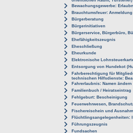
öffentlichen Raum, Türsteher)
Bewachungsgewerbe: Erlaubn
Brauchtumsfeuer: Anmeldung
Bürgerberatung
Bürgerinitiativen
Bürgerservice, Bürgerbüro, Bür
Ehefähigkeitszeugnis
Eheschließung
Eheurkunde
Elektronische Lohnsteuerkart
Entsorgung von Hundekot (Hu
Fahrberechtigung für Mitglie
technischen Hilfsdienste: Be
Fahrerlaubnis: Namen ändern
Familienbuch / Heiratseintrag
Fehlgeburt: Bescheinigung
Feuerwehrwesen, Brandschut
Fischereischein und Ausnahme
Flüchtlingsangelegenheiten: I
Führungszeugnis
Fundsachen