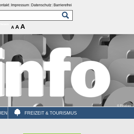
ontakt
Impressum
Datenschutz
Barrierefrei
rlesen
A
A
A
© Pixabay
UEN
FREIZEIT & TOURISMUS