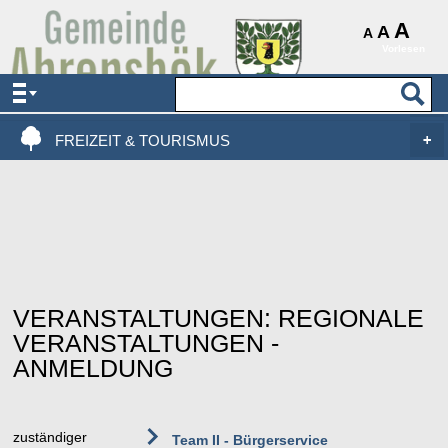
AKTUELLES & SERVICE
A
A
A
Vorlesen
VERWALTUNG & POLITIK
LEBEN, WOHNEN & BAUEN
FREIZEIT & TOURISMUS
VERANSTALTUNGEN: REGIONALE
VERANSTALTUNGEN -
ANMELDUNG
zuständiger
Team II - Bürgerservice