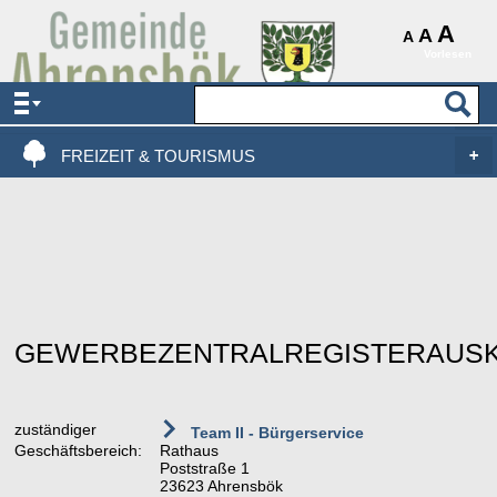
AKTUELLES & SERVICE
A
A
A
Vorlesen
VERWALTUNG & POLITIK
LEBEN, WOHNEN & BAUEN
FREIZEIT & TOURISMUS
GEWERBEZENTRALREGISTERAUS
zuständiger
Team II - Bürgerservice
Geschäftsbereich:
Rathaus
Poststraße 1
23623 Ahrensbök