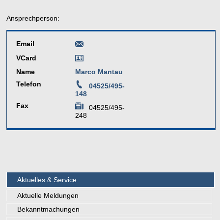
Ansprechperson:
Email
VCard
Name
Marco Mantau
Telefon
04525/495-
148
Fax
04525/495-
248
Aktuelles & Service
Aktuelle Meldungen
Bekanntmachungen