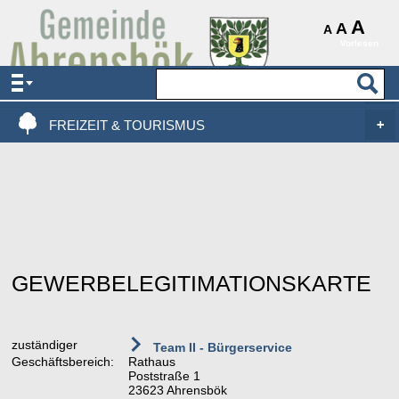
AKTUELLES & SERVICE
A
A
A
Vorlesen
VERWALTUNG & POLITIK
LEBEN, WOHNEN & BAUEN
FREIZEIT & TOURISMUS
GEWERBELEGITIMATIONSKARTE
zuständiger
Team II - Bürgerservice
Geschäftsbereich:
Rathaus
Poststraße 1
23623 Ahrensbök