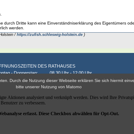
.
me durch Dritte kann eine Einverständniserklärung des Eigentümers od
rlich werden.
Holstein /
https://zufish.schleswig-holstein.de
)
FFNUNGSZEITEN DES RATHAUSES
ntag - Donnerstag:
08.30 Uhr - 12.00 Uhr
onnerstag auch:
14.00 Uhr - 18.00 Uhr
eten. Durch die Nutzung dieser Webseite erklären Sie sich hiermit ein
den 1. und 3. Montag
16.00 Uhr - 18.00 Uhr
bitte unserer
Nutzung von Matomo
eitag
geschlossen
er nach Vereinbarung