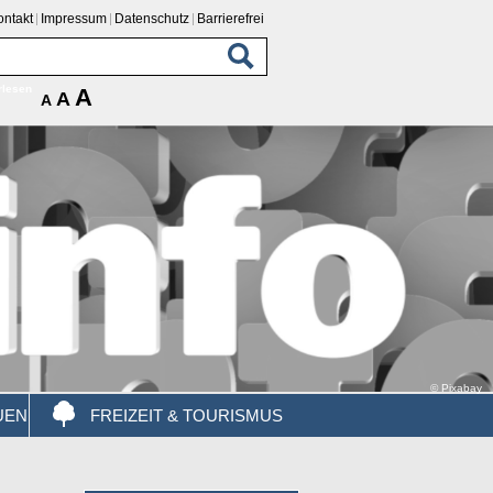
ontakt
Impressum
Datenschutz
Barrierefrei
rlesen
A
A
A
© Pixabay
UEN
FREIZEIT & TOURISMUS