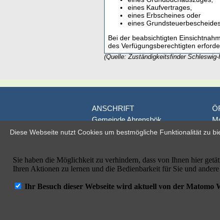
eines Kaufvertrages,
eines Erbscheines oder
eines Grundsteuerbescheides
Bei der beabsichtigten Einsichtnah
des Verfügungsberechtigten erforde
(Quelle: Zuständigkeitsfinder Schleswig-
ANSCHRIFT
Ö
Gemeinde Ahrensbök
Mo
Poststraße 1
D
Diese Webseite nutzt Cookies um bestmögliche Funktionalität zu bi
D-23623 Ahrensbök
je
Fr
Telefon: 04525/495-0
od
Telefax: 04525/495-100
E-Mail: info@ahrensboek.de