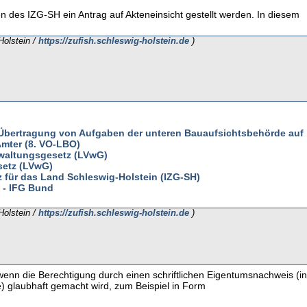
des IZG-SH ein Antrag auf Akteneinsicht gestellt werden. In diesem
Holstein /
https://zufish.schleswig-holstein.de
)
Übertragung von Aufgaben der unteren Bauaufsichtsbehörde auf
mter (8. VO-LBO)
erwaltungsgesetz (LVwG)
setz (LVwG)
 für das Land Schleswig-Holstein (IZG-SH)
z - IFG Bund
Holstein /
https://zufish.schleswig-holstein.de
)
 wenn die Berechtigung durch einen schriftlichen Eigentumsnachweis (i
te) glaubhaft gemacht wird, zum Beispiel in Form