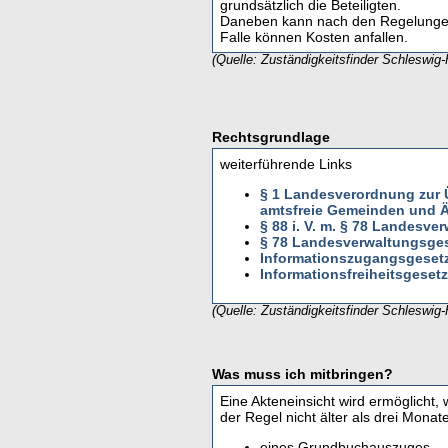
grundsätzlich die Beteiligten.
Daneben kann nach den Regelungen 
Falle können Kosten anfallen.
(Quelle: Zuständigkeitsfinder Schleswig-
Rechtsgrundlage
weiterführende Links
§ 1 Landesverordnung zur 
amtsfreie Gemeinden und Ä
§ 88 i. V. m. § 78 Landesv
§ 78 Landesverwaltungsge
Informationszugangsgesetz
Informationsfreiheitsgeset
(Quelle: Zuständigkeitsfinder Schleswig-
Was muss ich mitbringen?
Eine Akteneinsicht wird ermöglicht,
der Regel nicht älter als drei Mona
eines Grundbuchauszuges,